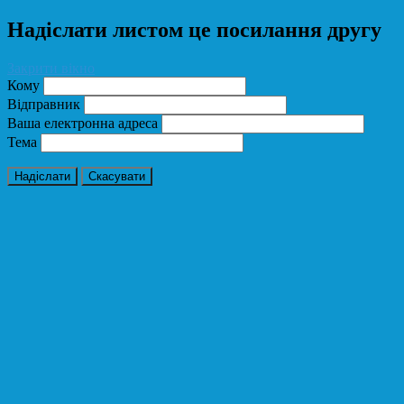
Надіслати листом це посилання другу
Закрити вікно
Кому
Відправник
Ваша електронна адреса
Тема
Надіслати
Скасувати