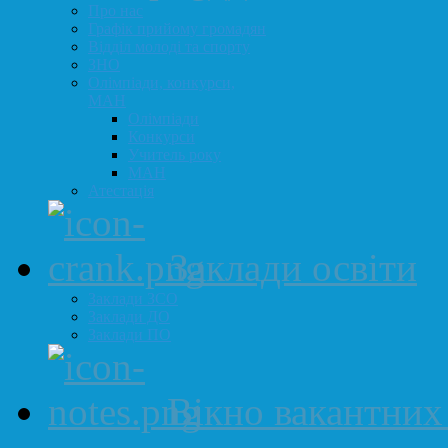
Про нас
Графік прийому громадян
Відділ молоді та спорту
ЗНО
Олімпіади, конкурси,
МАН
Олімпіади
Конкурси
Учитель року
МАН
Атестація
Заклади освіти
Заклади ЗСО
Заклади ДО
Заклади ПО
Вікно вакантних