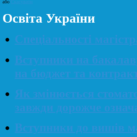
або
Скасувати
Освіта України
Спеціальності магіст
Вступники на бакалав
на бюджет та контрак
Як змінюється стомато
завжди дорожче означ
Вступники до вишів м