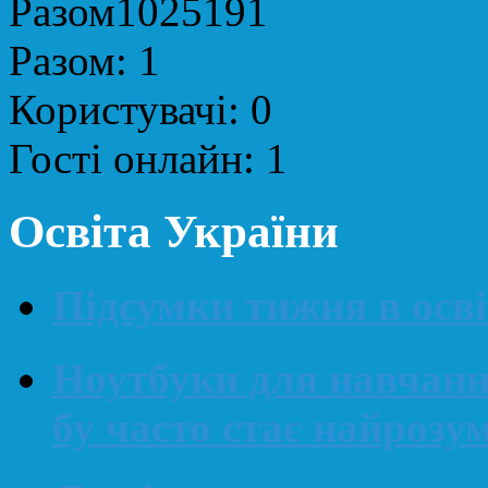
Разом
1025191
Разом:
1
Користувачі:
0
Гості онлайн:
1
Освіта України
Підсумки тижня в освіт
Ноутбуки для навчанн
бу часто стає найроз