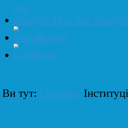
Про нас пишут
Форум
Блоги
Навігаційна стежка
Ви тут:
Головна
Інституц
Про результати позап
аудиту опорного закл