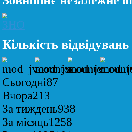
Зовнішнє незалежне 
Кількість відвідувань
Сьогодні
87
Вчора
213
За тиждень
938
За місяць
1258