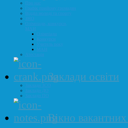
Про нас
Графік прийому громадян
Відділ молоді та спорту
ЗНО
Олімпіади, конкурси,
МАН
Олімпіади
Конкурси
Учитель року
МАН
Атестація
Заклади освіти
Заклади ЗСО
Заклади ДО
Заклади ПО
Вікно вакантних