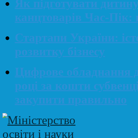
Як підготувати дитин
канцтоварів Час-Пік: 
Стартапи України: іст
розвитку бізнесу
Цифрове обладнання д
році за кошти субвенц
закупити правильно