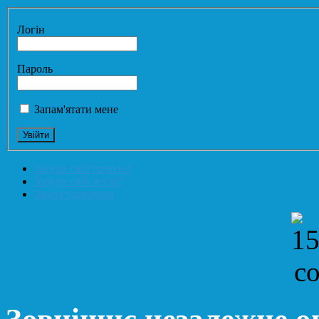
Логін
Пароль
Запам'ятати мене
Забули свій пароль?
Забули свій логін?
Зареєструватися