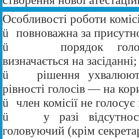
Особливості роботи комісі
ü
повноважна за присутно
ü
порядок голо
визначається на засіданні;
ü
рішення ухвалюют
рівності голосів — на кор
ü
член комісії не голосує
ü
у разі відсутно
головуючий (крім секрета