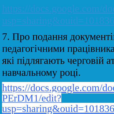
https://docs.google.co
usp=sharing&ouid=101836
7.
Про подання документі
педагогічними працівника
які підлягають черговій а
навчальному році.
https://docs.google.com/
PErDM1/edit?
usp=sharing&ouid=101836