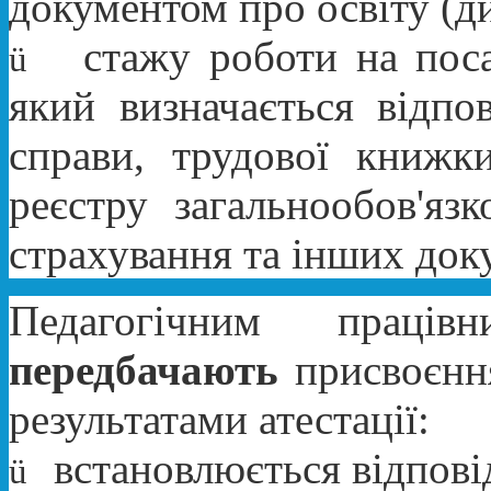
документом про освіту (д
стажу роботи на поса
ü
який визначається відпо
справи, трудової книжк
реєстру загальнообов'яз
страхування та інших док
Педагогічним прац
передбачають
присвоєння
результатами атестації:
встановлюється відпові
ü