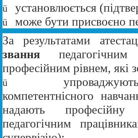
установлюється (підтве
ü
може бути присвоєно пе
ü
За результатами атест
звання
педагогічним 
професійним рівнем, які 
упроваджую
ü
компетентнісного навчанн
надають професійну
педагогічним працівник
супервізію);