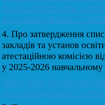
X3q5uc5H4zb-Dnw_odwRn
usp=sharing&ouid=101836
4.
Про затвердження спис
закладів та установ освіт
атестаційною комісією від
у 2025-2026 навчальному 
https://docs.google.com
usp=sharing&ouid=101836