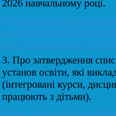
2026 навчальному році.
https://docs.google.com/d
naVet2csNmlIUOMWcN6h
usp=sharing&ouid=101836
3.
Про затвердження списк
установ освіти, які викл
(інтегровані курси, дисц
працюють з дітьми).
https://docs.google.com/