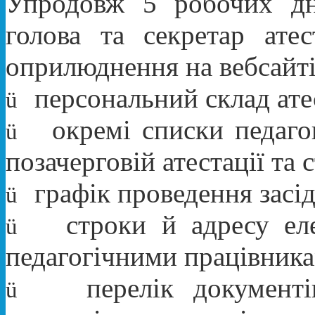
Упродовж 5 робочих дн
голова та секретар атес
оприлюднення на вебсайті
персональний склад атес
ü
окремі списки педагог
ü
позачерговій атестації та 
графік проведення засід
ü
строки й адресу ел
ü
педагогічними працівника
перелік документі
ü