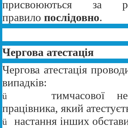
присвоюються за ре
правило
послідовно
.
Чергова атестація
Чергова атестація проводи
випадків:
тимчасової не
ü
працівника, який атестуєт
настання інших обстави
ü