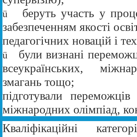
беруть участь у проце
ü
забезпеченням якості осві
педагогічних новацій і тех
були визнані переможц
ü
всеукраїнських, міжн
змагань тощо;
підготували переможців 
міжнародних олімпіад, ко
Кваліфікаційні катег