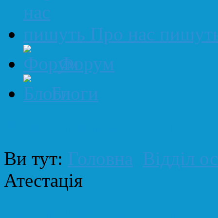
Про нас пишут
Форум
Блоги
Навігаційна стежка
Ви тут:
Головна
Відділ ос
Атестація
Засідання атестаційної