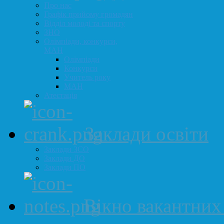
Про нас
Графік прийому громадян
Відділ молоді та спорту
ЗНО
Олімпіади, конкурси,
МАН
Олімпіади
Конкурси
Учитель року
МАН
Атестація
Заклади освіти
Заклади ЗСО
Заклади ДО
Заклади ПО
Вікно вакантних