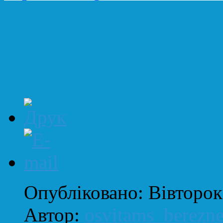
Атестація педагогічни
навчальному році
Опубліковано: Вівторок
Автор:
osvitams_berezn