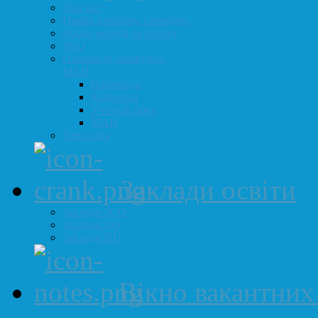
Про нас
Графік прийому громадян
Відділ молоді та спорту
ЗНО
Олімпіади, конкурси,
МАН
Олімпіади
Конкурси
Учитель року
МАН
Атестація
Заклади освіти
Заклади ЗСО
Заклади ДО
Заклади ПО
Вікно вакантних