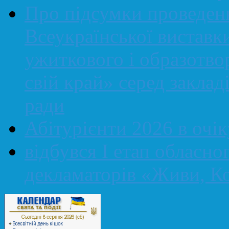
Про підсумки проведенн
Всеукраїнської виставк
ужиткового і образотво
свій край» серед закладі
ради
Абітурієнти 2026 в очі
відбувся І етап обласно
декламаторів «Живи, Ко