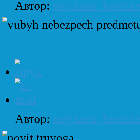
Автор:
osvitams_berezn
Повітряна тривога
Автор:
osvitams_berezn