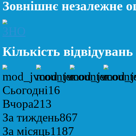
Зовнішнє незалежне 
Кількість відвідувань
Сьогодні
16
Вчора
213
За тиждень
867
За місяць
1187