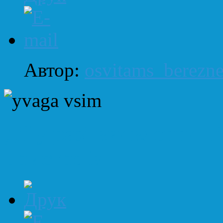
Автор:
osvitams_berezn
Дії у разі виявлення п
пристроїв