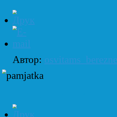
Автор:
osvitams_berezn
Оповіщення при надз