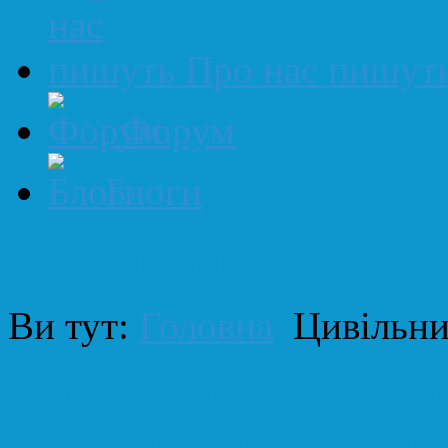
Про нас пишут
Форум
Блоги
Навігаційна стежка
Ви тут:
Головна
Цивільни
Пам'ятка щодо функці
державної системи ци