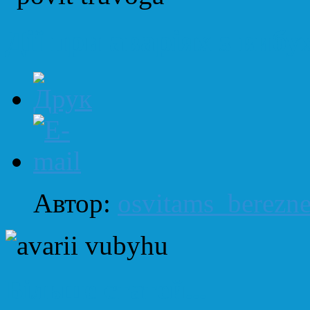
Дії при аваріях з виб
Автор:
osvitams_berezn
Більше статей...