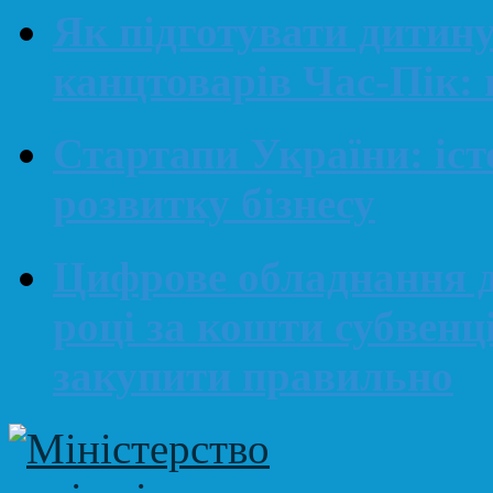
Як підготувати дитин
канцтоварів Час-Пік: 
Стартапи України: іст
розвитку бізнесу
Цифрове обладнання д
році за кошти субвенц
закупити правильно