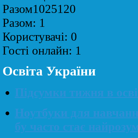
Разом
1025120
Разом:
1
Користувачі:
0
Гості онлайн:
1
Освіта України
Підсумки тижня в освіт
Ноутбуки для навчанн
бу часто стає найроз