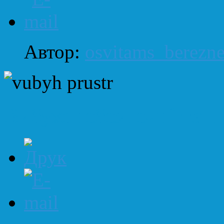
Автор:
osvitams_berezn
Вибухонебезпечні та п