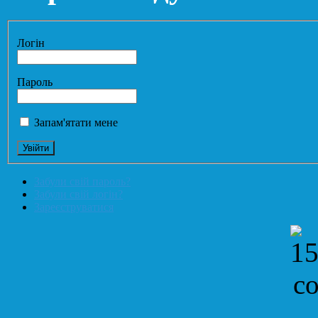
Логін
Пароль
Запам'ятати мене
Забули свій пароль?
Забули свій логін?
Зареєструватися