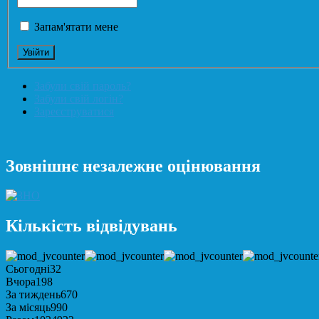
Запам'ятати мене
Забули свій пароль?
Забули свій логін?
Зареєструватися
Зовнішнє незалежне оцінювання
Кількість відвідувань
Сьогодні
32
Вчора
198
За тиждень
670
За місяць
990