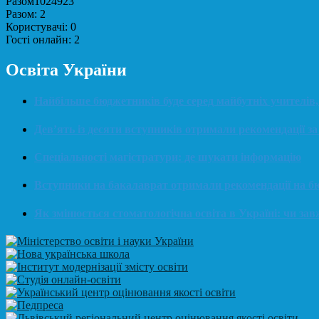
Разом
1024923
Разом:
2
Користувачі:
0
Гості онлайн:
2
Освіта України
Найбільше бюджетників буде серед майбутніх учителів,
Дев’ять із десяти вступників отримали рекомендації за
Спеціальності магістратури: де шукати інформацію
Вступники на бакалаврат отримали рекомендації на б
Як змінюється стоматологічна освіта в Україні: чи за