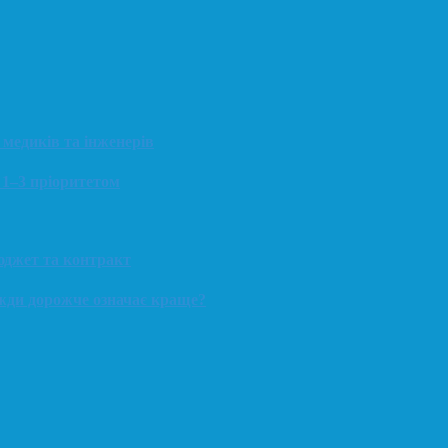
 медиків та інженерів
 1–3 пріоритетом
юджет та контракт
вжди дорожче означає краще?