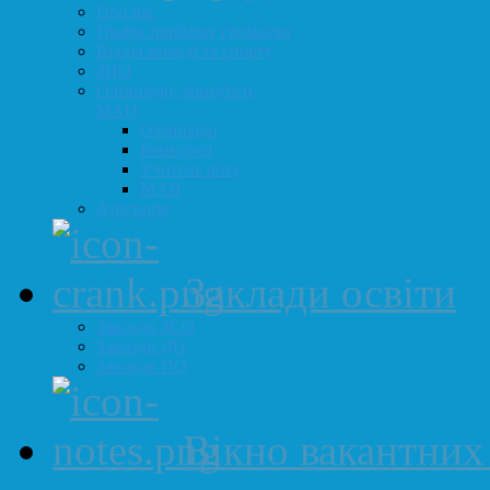
Про нас
Графік прийому громадян
Відділ молоді та спорту
ЗНО
Олімпіади, конкурси,
МАН
Олімпіади
Конкурси
Учитель року
МАН
Атестація
Заклади освіти
Заклади ЗСО
Заклади ДО
Заклади ПО
Вікно вакантних