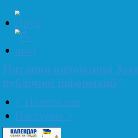
Питання виконання Зако
публічної інформації"
< Попередня
Наступна >