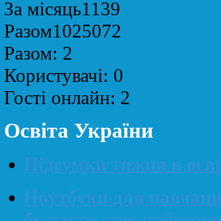
За місяць
1139
Разом
1025072
Разом:
2
Користувачі:
0
Гості онлайн:
2
Освіта України
Підсумки тижня в освіт
Ноутбуки для навчанн
бу часто стає найроз