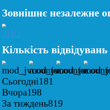
Зовнішнє незалежне 
Кількість відвідувань
Сьогодні
181
Вчора
198
За тиждень
819