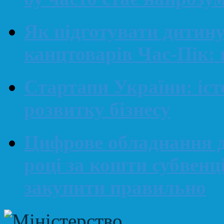
Як підготувати дитин
канцтоварів Час-Пік: 
Стартапи України: іст
розвитку бізнесу
Цифрове обладнання д
році за кошти субвенц
закупити правильно