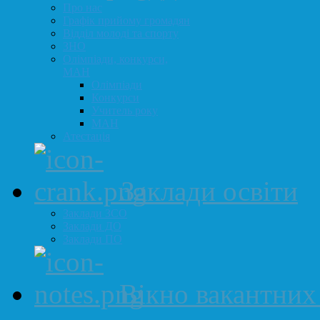
Про нас
Графік прийому громадян
Відділ молоді та спорту
ЗНО
Олімпіади, конкурси,
МАН
Олімпіади
Конкурси
Учитель року
МАН
Атестація
Заклади освіти
Заклади ЗСО
Заклади ДО
Заклади ПО
Вікно вакантних