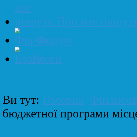
Про нас пишут
Форум
Блоги
Навігаційна стежка
Ви тут:
Головна
Фінансова
бюджетної програми місце
ПАСПОРТ бюджетної п