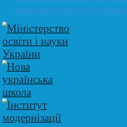
завжди дорожче означ