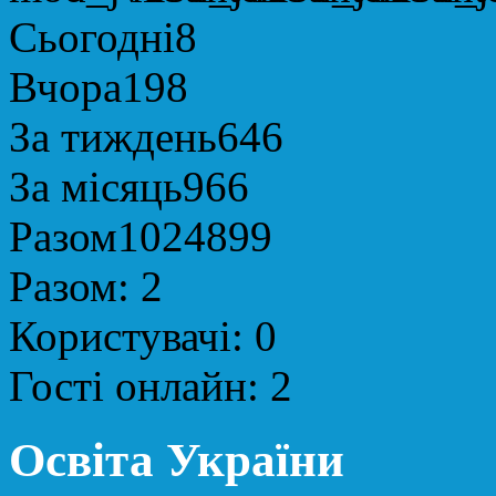
Сьогодні
8
Вчора
198
За тиждень
646
За місяць
966
Разом
1024899
Разом:
2
Користувачі:
0
Гості онлайн:
2
Освіта України