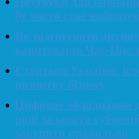
Ноутбуки для навчанн
бу часто стає найроз
Як підготувати дитин
канцтоварів Час-Пік: 
Стартапи України: іст
розвитку бізнесу
Цифрове обладнання д
році за кошти субвенц
закупити правильно