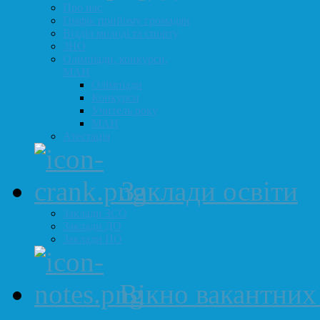
Про нас
Графік прийому громадян
Відділ молоді та спорту
ЗНО
Олімпіади, конкурси,
МАН
Олімпіади
Конкурси
Учитель року
МАН
Атестація
Заклади освіти
Заклади ЗСО
Заклади ДО
Заклади ПО
Вікно вакантних