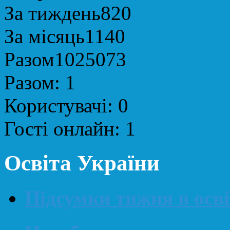
За тиждень
820
За місяць
1140
Разом
1025073
Разом:
1
Користувачі:
0
Гості онлайн:
1
Освіта України
Підсумки тижня в освіт