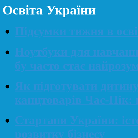
Освіта України
Підсумки тижня в освіт
Ноутбуки для навчанн
бу часто стає найроз
Як підготувати дитин
канцтоварів Час-Пік: 
Стартапи України: іст
розвитку бізнесу