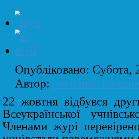
Опубліковано: Субота, 
Автор:
osvitams_berezn
22 жовтня відбувся друг
Всеукраїнської учнівськ
Ч
ленами журі перевірено
учнів
стали
переможцями