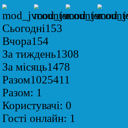
Сьогодні
153
Вчора
154
За тиждень
1308
За місяць
1478
Разом
1025411
Разом:
1
Користувачі:
0
Гості онлайн:
1