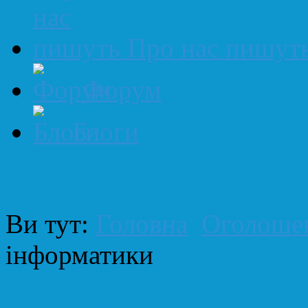
Про нас пишут
Форум
Блоги
Навігаційна стежка
Ви тут:
Головна
Оголоше
інформатики
Про олімпіаду з інфо