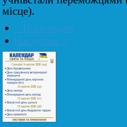
місце).
< Попередня
Наступна >