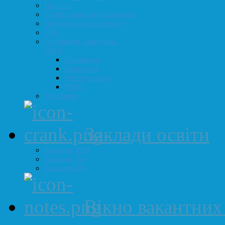
Про нас
Графік прийому громадян
Відділ молоді та спорту
ЗНО
Олімпіади, конкурси,
МАН
Олімпіади
Конкурси
Учитель року
МАН
Атестація
Заклади освіти
Заклади ЗСО
Заклади ДО
Заклади ПО
Вікно вакантних