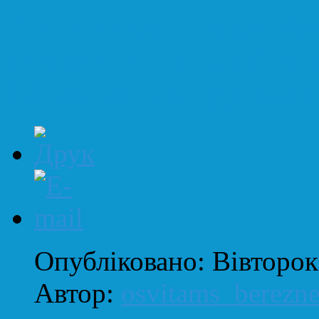
Про конкурс щодо під
«Надання цільової бл
ініціативним групам 
Опубліковано: Вівторок
Автор:
osvitams_berezn