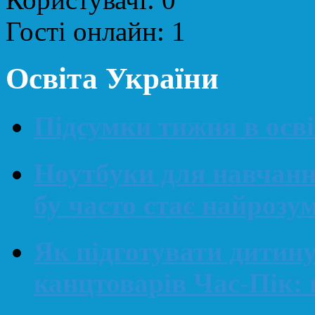
Гості онлайн:
1
Освіта України
Підсумки тижня в освіт
Ноутбуки для навчанн
бу часто стає найроз
Як підготувати дитин
канцтоварів Час-Пік: 