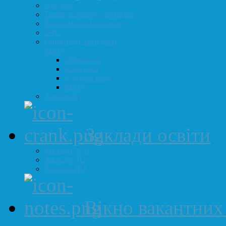
Про нас
Графік прийому громадян
Відділ молоді та спорту
ЗНО
Олімпіади, конкурси,
МАН
Олімпіади
Конкурси
Учитель року
МАН
Атестація
Заклади освіти
Заклади ЗСО
Заклади ДО
Заклади ПО
Вікно вакантних