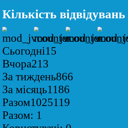
Кількість відвідувань
Сьогодні
15
Вчора
213
За тиждень
866
За місяць
1186
Разом
1025119
Разом:
1
Користувачі:
0