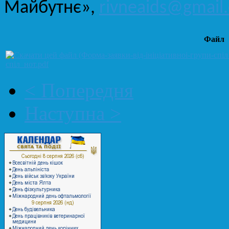
Майбутнє»,
rivneaids@gmail
Файл
спiл_нот.pdf
< Попередня
Наступна >