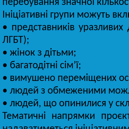
перебування значної кількос
Ініціативні групи можуть вк
• представників уразливих 
ЛГБТ);
• жінок з дітьми;
• багатодітні сім’ї;
• вимушено переміщених осі
• людей з обмеженими можли
• людей, що опинилися у ск
Тематичні напрямки проєкт
надаватиметься ініціативним