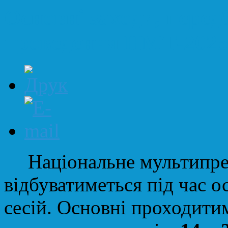
Основні заходи, перед
проведення НМТ-202
Національне мультипр
відбуватиметься під час о
сесій. Основні проходити