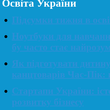
Освіта України
Підсумки тижня в освіт
Ноутбуки для навчанн
бу часто стає найроз
Як підготувати дитин
канцтоварів Час-Пік: 
Стартапи України: іст
розвитку бізнесу