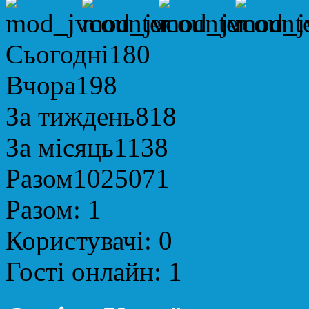
Сьогодні
180
Вчора
198
За тиждень
818
За місяць
1138
Разом
1025071
Разом:
1
Користувачі:
0
Гості онлайн:
1