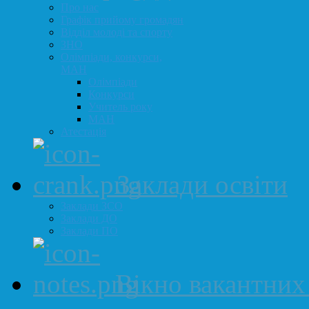
Про нас
Графік прийому громадян
Відділ молоді та спорту
ЗНО
Олімпіади, конкурси,
МАН
Олімпіади
Конкурси
Учитель року
МАН
Атестація
Заклади освіти
Заклади ЗСО
Заклади ДО
Заклади ПО
Вікно вакантних