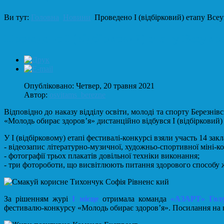
Ви тут:
Головна
Новини
Проведено І (відбірковий) етапу Все
Проведено І (відбірковий) етапу Всеук
Опубліковано: Четвер, 20 травня 2021
Автор:
osvitams_berezne
Відповідно до наказу відділу освіти, молоді та спорту Березнів
«Молодь обирає здоров’я» дистанційно відбувся І (відбірковий)
У І (відбірковому) етапі фестивалі-конкурсі взяли участь 14 зак
- відеозапис літературно-музичної, художньо-спортивної міні-к
- фотографії трьох плакатів довільної техніки виконання;
- три фотороботи, що висвітлюють питання здорового способу жи
За рішенням журі
І
місце
отримала команда
«АЗАРТ» Голу
фестивалю-конкурсу «Молодь обирає здоров’я». Посилання на