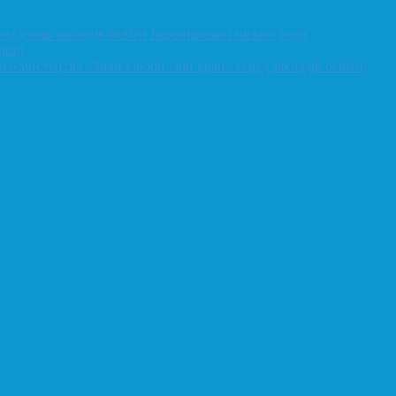
д учнів закладів освіти Березнівської міської ради
році
го мистецтва «Знай і люби свій край» серед закладів освіти