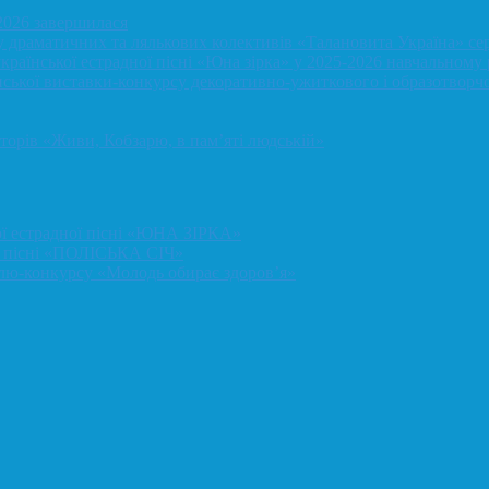
2026 завершилася
у драматичних та лялькових колективів «Талановита Україна» сере
української естрадної пісні «Юна зірка» у 2025-2026 навчальному 
нської виставки-конкурсу декоративно-ужиткового і образотворчо
аторів «Живи, Кобзарю, в пам’яті людській»
кої естрадної пісні «ЮНА ЗІРКА»
ої пісні «ПОЛІСЬКА СІЧ»
алю-конкурсу «Молодь обирає здоров’я»