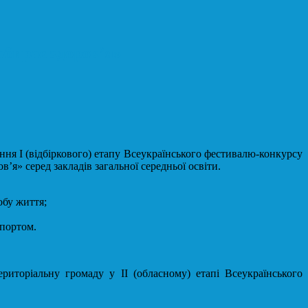
обирає здоров’я»
дення І (відбіркового) етапу Всеукраїнського фестивалю-конкурсу
я» серед закладів загальної середньої освіти.
обу життя;
спортом.
ериторіальну громаду у ІІ (обласному) етапі Всеукраїнського