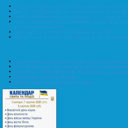
Основна сесія національного мультипредметного тесту – 
Відбувся І (відбірковий) етап обласного заочного конкурс
Відбувся І (відбірковий) етап обласного огляду-конкурсу 
Про підсумки проведення І (відбіркового) етапу Всеукраї
Березнівської міської ради
Абітурієнти 2026 в очікуванні запрошень на НМТ
відбувся І етап обласного огляду-конкурсу читців-деклам
Найпопулярніші статті
І (відбірковий) етап обласного огляду-конкурсу українсь
Про І (відбірковий) етап обласного конкурсу патріотичн
Проведено І (відбірковий) етапу Всеукраїнського фестив
Святкування Дня міста Березне
Пробне зовнішнє незалежне оцінювання