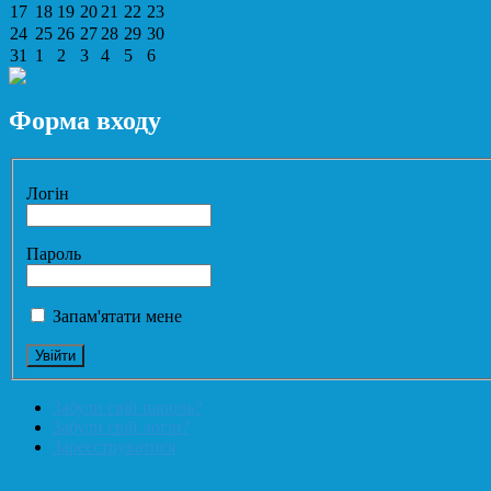
17
18
19
20
21
22
23
24
25
26
27
28
29
30
31
1
2
3
4
5
6
Форма входу
Логін
Пароль
Запам'ятати мене
Забули свій пароль?
Забули свій логін?
Зареєструватися