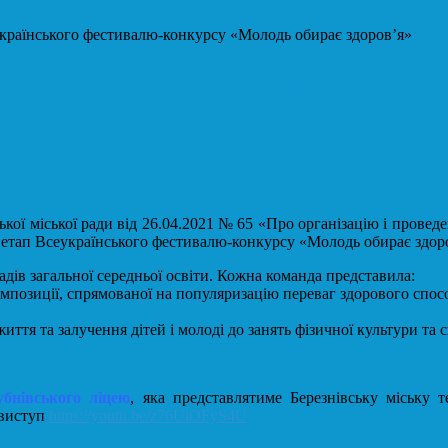
українського фестивалю-конкурсу «Молодь обирає здоров’я»
раїнського фестивалю-конкурсу «Молодь 
ської міської ради від 26.04.2021 № 65 «Про організацію і прове
 етап Всеукраїнського фестивалю-конкурсу «Молодь обирає здоров’
ладів загальної середньої освіти. Кожна команда представила:
омпозиції, спрямованої на популяризацію переваг здорового спос
ття та залучення дітей і молоді до занять фізичної культури та 
бнівського ліцею
, яка представлятиме Березнівську міську т
 виступ
https://youtu.be/z76UiOFyS4U