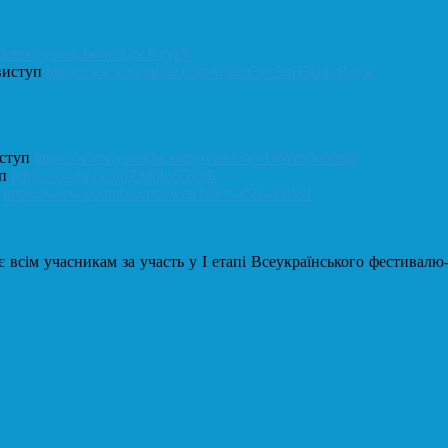
п
https://youtu.be/wt2JpcRvvzY
 виступ
https://www.youtube.com/watch?v=5uH3Ba_Rayw
иступ
https://www.youtube.com/watch?v=1oWpr3ubtmg
уп
https://youtu.be/hbZMbks55vMї
п
https://www.youtube.com/watch?v=-x5lswchV-I
якує всім учасникам за участь у І етапі Всеукраїнського фестива