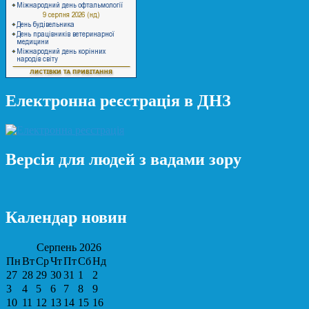
Електронна реєстрація в ДНЗ
Версія для людей з вадами зору
Календар новин
Серпень
2026
Пн
Вт
Ср
Чт
Пт
Сб
Нд
27
28
29
30
31
1
2
3
4
5
6
7
8
9
10
11
12
13
14
15
16