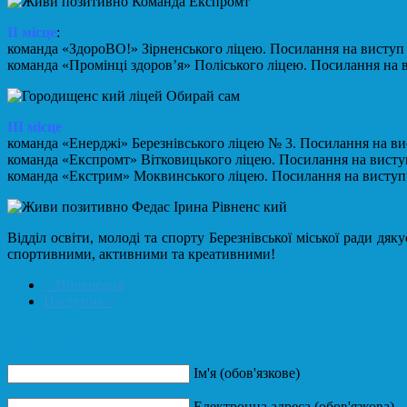
ІІ місце
:
команда «ЗдороВО!» Зірненського ліцею. Посилання на висту
команда «Промінці здоров’я» Поліського ліцею. Посилання на
ІІІ місце
команда «Енерджі» Березнівського ліцею № 3. Посилання на в
команда «Експромт» Вітковицького ліцею. Посилання на вист
команда «Екстрим» Моквинського ліцею. Посилання на висту
Відділ освіти, молоді та спорту Березнівської міської ради д
спортивними, активними та креативними!
< Попередня
Наступна >
Додати коментар
Ім'я (обов'язкове)
Електронна адреса (обов'язкова)