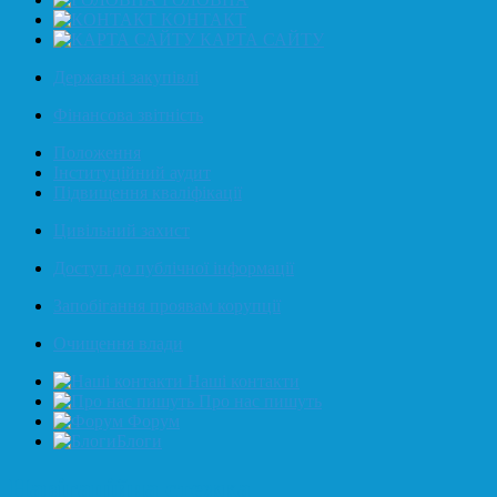
КОНТАКТ
КАРТА САЙТУ
Державні закупівлі
Фінансова звітність
Положення
Інституційний аудит
Підвищення кваліфікації
Цивільний захист
Доступ до публічної інформації
Запобігання проявам корупції
Очищення влади
Наші контакти
Про нас пишуть
Форум
Блоги
Навігаційна стежка