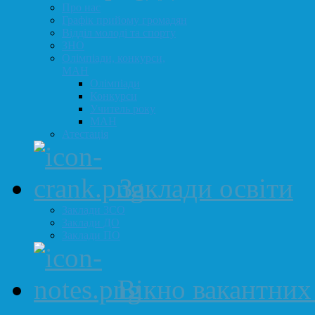
Про нас
Графік прийому громадян
Відділ молоді та спорту
ЗНО
Олімпіади, конкурси,
МАН
Олімпіади
Конкурси
Учитель року
МАН
Атестація
Заклади освіти
Заклади ЗСО
Заклади ДО
Заклади ПО
Вікно вакантних