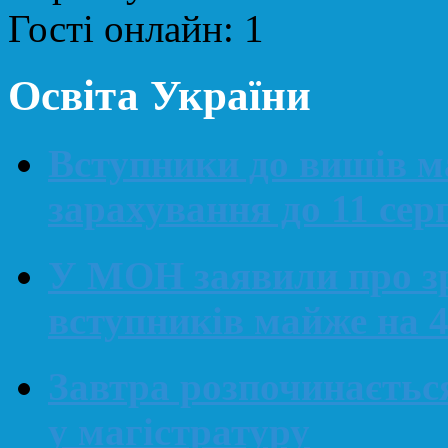
Гості онлайн:
1
Освіта України
Вступники до вишів м
зарахування до 11 сер
У МОН заявили про зр
вступників майже на 4
Завтра розпочинається
у магістратуру