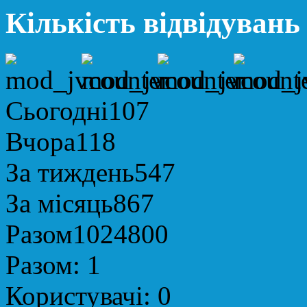
Кількість відвідувань
Сьогодні
107
Вчора
118
За тиждень
547
За місяць
867
Разом
1024800
Разом:
1
Користувачі:
0