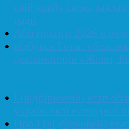
свій край» серед закладі
ради
Абітурієнти 2026 в очі
відбувся І етап обласно
декламаторів «Живи, Ко
Найпопулярніші статт
І (відбірковий) етап об
української естрадної
Про І (відбірковий) ета