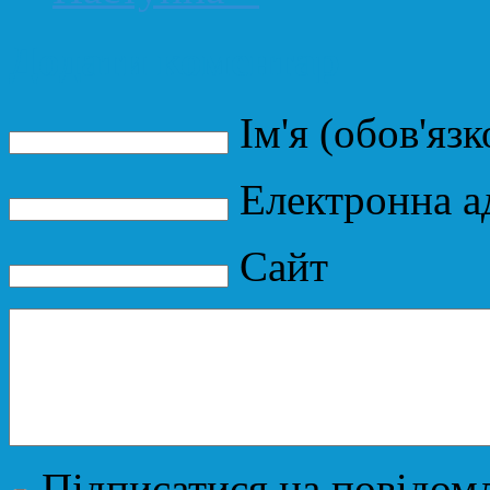
Додати коментар
Ім'я (обов'язк
Електронна ад
Сайт
Підписатися на повідомл