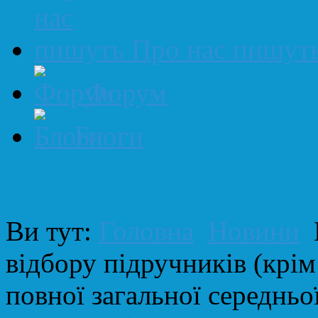
Про нас пишут
Форум
Блоги
Навігаційна стежка
Ви тут:
Головна
Новини
відбору підручників (крім
повної загальної середньої