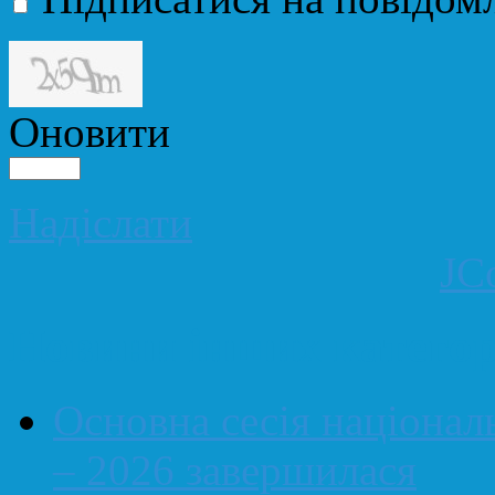
Оновити
Надіслати
JC
Новини інших категор
Основна сесія націонал
– 2026 завершилася