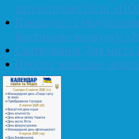
патріотичної пісні «П
Проведено І (відбірков
фестивалю-конкурсу «М
Святкування Дня міста 
Пробне зовнішнє незал