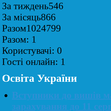
За тиждень
546
За місяць
866
Разом
1024799
Разом:
1
Користувачі:
0
Гості онлайн:
1
Освіта України
Вступники до вишів м
зарахування до 11 сер