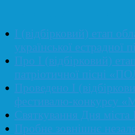
Найпопулярніші статт
І (відбірковий) етап об
української естрадної
Про І (відбірковий) ета
патріотичної пісні «П
Проведено І (відбірков
фестивалю-конкурсу «М
Святкування Дня міста 
Пробне зовнішнє незал