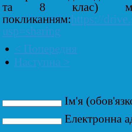
та 8 клас)
покликанням:
https://dri
usp=sharing
< Попередня
Наступна >
Додати коментар
Ім'я (обов'язк
Електронна ад