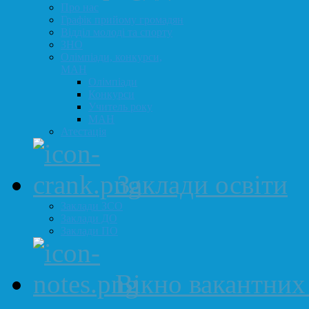
Про нас
Графік прийому громадян
Відділ молоді та спорту
ЗНО
Олімпіади, конкурси,
МАН
Олімпіади
Конкурси
Учитель року
МАН
Атестація
Заклади освіти
Заклади ЗСО
Заклади ДО
Заклади ПО
Вікно вакантних