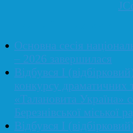
JC
Новини інших категор
Основна сесія націонал
– 2026 завершилася
Відбувся І (відбірковий
конкурсу драматичних т
«Талановита Україна» се
Березнівської міської р
Відбувся І (відбірковий