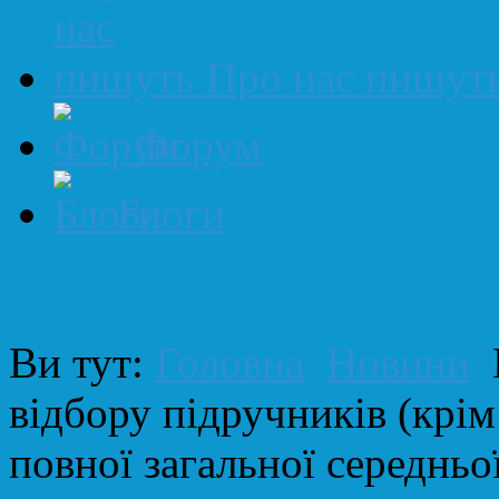
Про нас пишут
Форум
Блоги
Навігаційна стежка
Ви тут:
Головна
Новини
відбору підручників (крім
повної загальної середньої