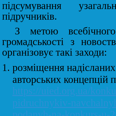
підсумування узагаль
підручників.
З метою всебічного
громадськості з новос
організовує такі заходи:
розміщення надісланих
авторських концепцій п
https://uied.org.ua/konk
pidruchnykiv-navchalnyh
podanyh-na-konkurs-u-20