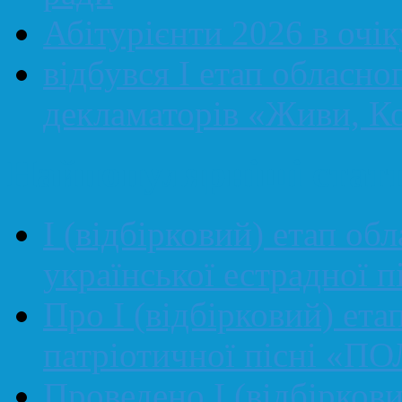
Абітурієнти 2026 в очі
відбувся І етап обласно
декламаторів «Живи, Ко
Найпопулярніші статт
І (відбірковий) етап об
української естрадної
Про І (відбірковий) ета
патріотичної пісні «П
Проведено І (відбірков