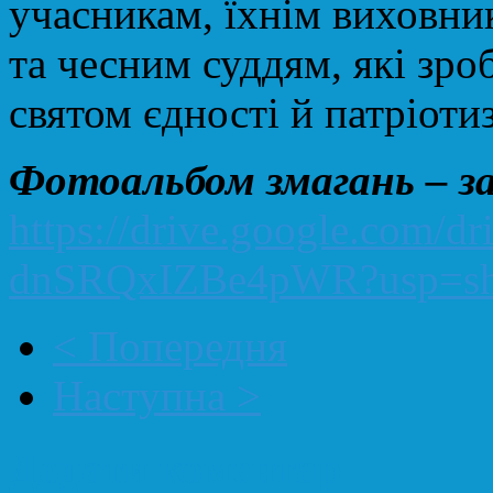
учасникам, їхнім виховник
та чесним суддям, які зр
святом єдності й патріоти
Фотоальбом змагань – з
https://drive.google.com/
dnSRQxIZBe4pWR?usp=sh
< Попередня
Наступна >
Додати коментар