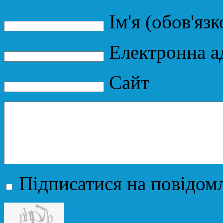
Ім'я (обов'язк
Електронна ад
Сайт
Підписатися на повідомл