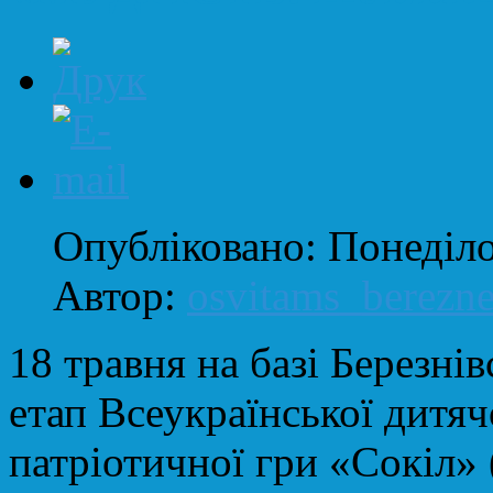
Опубліковано: Понеділо
Автор:
osvitams_berezn
18 травня на базі Березнів
етап Всеукраїнської дитяч
патріотичної гри «Сокіл» 