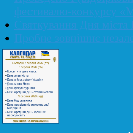
фестивалю-конкурсу «М
Святкування Дня міста 
Пробне зовнішнє незал