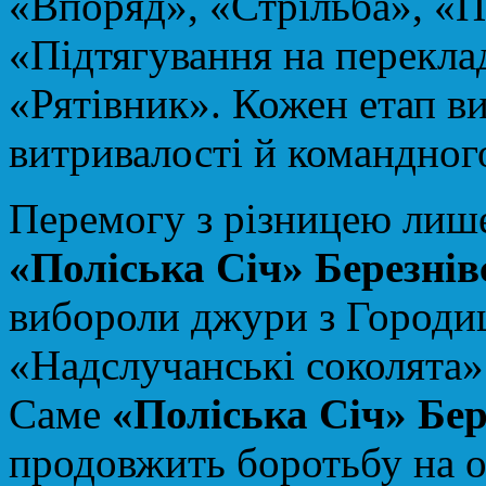
«Впоряд», «Стрільба», «П
«Підтягування на переклад
«Рятівник». Кожен етап ви
витривалості й командног
Перемогу з різницею лише 
«Поліська Січ» Березнів
вибороли джури з Городищ
«Надслучанські соколята»
Саме
«Поліська Січ» Бер
продовжить боротьбу на о