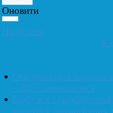
Оновити
Надіслати
JC
Новини інших категор
Основна сесія націонал
– 2026 завершилася
Відбувся І (відбірковий
конкурсу драматичних т