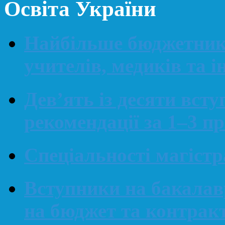
Освіта України
Найбільше бюджетникі
учителів, медиків та і
Дев’ять із десяти вст
рекомендації за 1–3 п
Спеціальності магіст
Вступники на бакалав
на бюджет та контрак