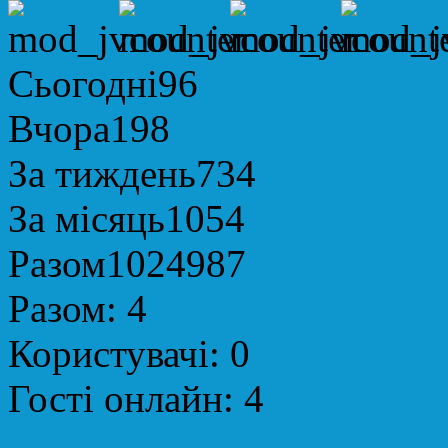
Сьогодні
96
Вчора
198
За тиждень
734
За місяць
1054
Разом
1024987
Разом:
4
Користувачі:
0
Гості онлайн:
4