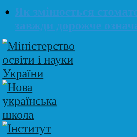
Як змінюється стомато
завжди дорожче означ