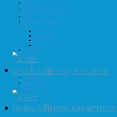
Про нас
Графік прийому громадян
Відділ молоді та спорту
ЗНО
Олімпіади, конкурси,
МАН
Олімпіади
Конкурси
Учитель року
МАН
Атестація
Заклади освіти
Заклади ЗСО
Заклади ДО
Заклади ПО
Вікно вакантних